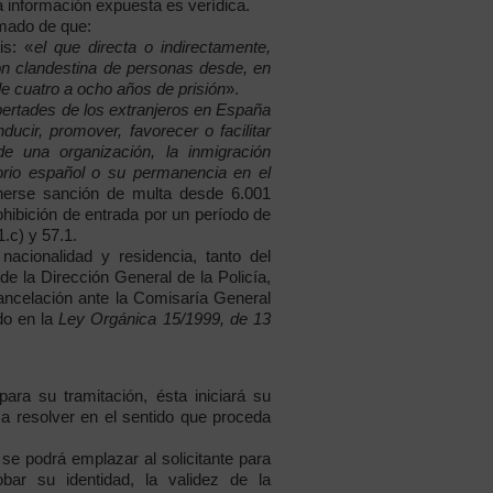
la información expuesta es verídica.
ormado de que:
is: «
el que directa o indirectamente,
ción clandestina de personas desde, en
de cuatro a ocho años de prisión
».
bertades de los extranjeros en España
nducir, promover, favorecer o facilitar
e una organización, la inmigración
torio español o su permanencia en el
nerse sanción de multa desde 6.001
rohibición de entrada por un período de
1.c) y 57.1.
nacionalidad y residencia, tanto del
de la Dirección General de la Policía,
cancelación ante la Comisaría General
do en la
Ley Orgánica 15/1999, de 13
ara su tramitación, ésta iniciará su
 a resolver en el sentido que proceda
 se podrá emplazar al solicitante para
bar su identidad, la validez de la