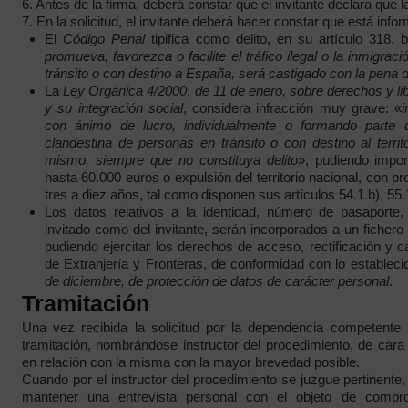
6. Antes de la firma, deberá constar que el invitante declara que 
7. En la solicitud, el invitante deberá hacer constar que está inf
El
Código Penal
tipifica como delito, en su artículo 318. b
promueva, favorezca o facilite el tráfico ilegal o la inmigra
tránsito o con destino a España, será castigado con la pena 
La
Ley Orgánica 4/2000
,
de 11 de enero, sobre derechos y li
y su integración social
, considera infracción muy grave: «
i
con ánimo de lucro, individualmente o formando parte d
clandestina de personas en tránsito o con destino al terri
mismo, siempre que no constituya delito
», pudiendo impo
hasta 60.000 euros o expulsión del territorio nacional, con p
tres a diez años, tal como disponen sus artículos 54.1.b), 55.
Los datos relativos a la identidad, número de pasaporte, 
invitado como del invitante, serán incorporados a un fichero 
pudiendo ejercitar los derechos de acceso, rectificación y 
de Extranjería y Fronteras, de conformidad con lo estableci
de diciembre, de protección de datos de carácter personal
.
Tramitación
Una vez recibida la solicitud por la dependencia competente p
tramitación, nombrándose instructor del procedimiento, de cara
en relación con la misma con la mayor brevedad posible.
Cuando por el instructor del procedimiento se juzgue pertinente,
mantener una entrevista personal con el objeto de compro