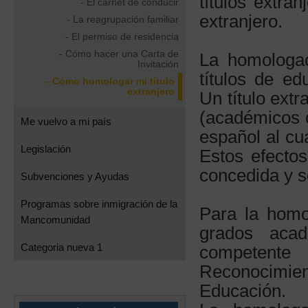
títulos extra
- El carnet de conducir
extranjero.
- La reagrupación familiar
- El permiso de residencia
- Cómo hacer una Carta de
La homologac
Invitación
títulos de ed
- Cómo homologar mi título
extranjero
Un título ext
(académicos o
Me vuelvo a mi país
español al cua
Legislación
Estos efecto
concedida y s
Subvenciones y Ayudas
Programas sobre inmigración de la
Para la homol
Mancomunidad
grados aca
Categoria nueva 1
competente 
Reconocimien
Educación.