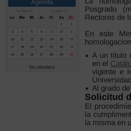
La homologa
Agenda
Posgrado (m
Abril
2023
Rectores de l
Lu
Ma
Mi
Ju
Vi
Sa
Do
1
2
En este Mini
3
4
5
6
7
8
9
10
11
12
13
14
15
16
homologacion
17
18
19
20
21
22
23
A un título 
24
25
26
27
28
29
30
en el
Catálo
Ver calendario
vigente e 
Universida
Al grado de
Solicitud
El procedimie
la cumpliment
la misma en un