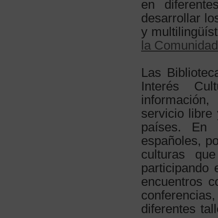
en diferente
desarrollar l
y multilingüí
la Comunidad
Las Bibliote
Interés Cu
información,
servicio libre
países. En 
españoles, po
culturas qu
participando 
encuentros co
conferencias
diferentes t