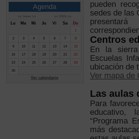
pueden recog
Agenda
sedes de las 
Junio
2025
presentará
Lu
Ma
Mi
Ju
Vi
Sa
Do
correspondient
1
Centros ed
2
3
4
5
6
7
8
9
10
11
12
13
14
15
En la sierr
16
17
18
19
20
21
22
Escuelas Infa
23
24
25
26
27
28
29
ubicación de 
30
Ver mapa de 
Ver calendario
Las aulas 
Para favorece
educativo,
“Programa Es
más destacad
estas aulas s