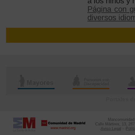
a los niños y 
Página con g
diversos idio
Portales d
Mancomunidad d
Calle Mártires, 13, 28
Aviso Legal
-
Polít