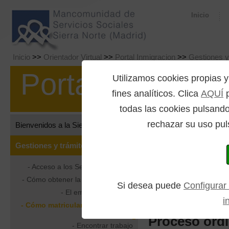
Inicio
Inicio
>>
Orientador Virtual
>>
Portal Inmigracion
>>
Gestiones y
Portal Inmigrac
Utilizamos cookies propia
fines analíticos. Clica
AQUÍ
p
todas las cookies pulsando
rechazar su uso pul
Bienvenidos a la Sierra Norte
Cómo m
Gestiones y trámites
Si tienes un 
- Acceso a los Servicios Sociales
para él en u
- Cómo obtener la tarjeta sanitaria
Si desea puede
Configurar
estos procedi
- El empadronamiento
i
- Cómo matricular a los niños y
niñas
Proceso ordi
- Encontrar trabajo