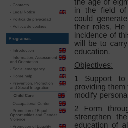
the age of eig
- Contacto
in the field of
-
Legal Notice
could generate
- Politica de privacidad
their roles.
He 
- Política de cookies
incidence of thi
Programas
will be to carry
education.
-
Introduction
-
Information, Assessment
and Orientation
Objectives:
-
Social emergency
-
Home help
1 Support to f
-
Prevention, Promotion
providing them 
and Social Integration
modify personal 
-
Child Care
-
Occupational Center
2 Form throug
-
Promotion of Equal
Opportunities and Gender
strengthen the
Violence
education of 
-
Promotion of Equality