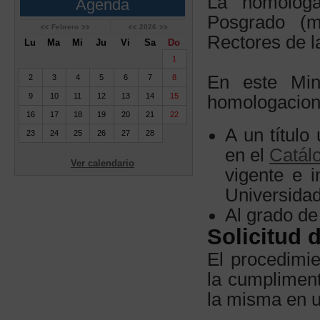
La homologa
Agenda
Posgrado (m
Febrero
2026
Rectores de l
Lu
Ma
Mi
Ju
Vi
Sa
Do
1
En este Mini
2
3
4
5
6
7
8
9
10
11
12
13
14
15
homologacion
16
17
18
19
20
21
22
A un título 
23
24
25
26
27
28
en el
Catálo
Ver calendario
vigente e 
Universida
Al grado de
Solicitud
El procedimie
la cumpliment
la misma en un