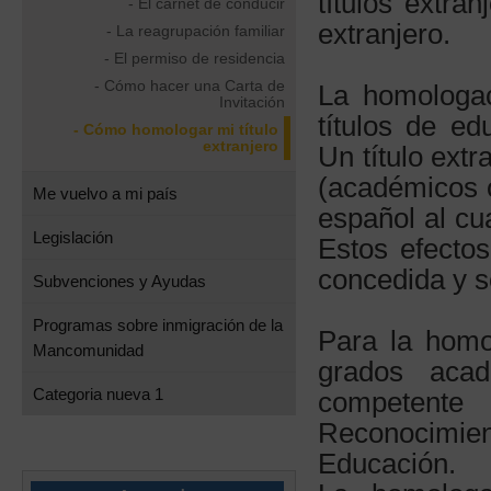
títulos extra
- El carnet de conducir
extranjero.
- La reagrupación familiar
- El permiso de residencia
- Cómo hacer una Carta de
La homologac
Invitación
títulos de ed
- Cómo homologar mi título
extranjero
Un título ext
(académicos o
Me vuelvo a mi país
español al cua
Legislación
Estos efecto
concedida y s
Subvenciones y Ayudas
Programas sobre inmigración de la
Para la homol
Mancomunidad
grados aca
Categoria nueva 1
competente 
Reconocimien
Educación.