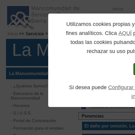
Inicio
Utilizamos cookies propia
fines analíticos. Clica
AQUÍ
p
Inicio
>> Servicios >> JORNADA 2025
todas las cookies pulsando
La Mancomuni
rechazar su uso pul
La Mancomunidad
- ¿Quiénes Somos?
Si desea puede
Configurar
- Estructura de la
i
Encuesta de satisfacción
Mancomunidad
- Horarios
Realiza la encuesta de 
- S.I.U.S.S.
Ponencias
- Portal de Contratación
El daño por omisión. La 
- Formación para el empleo