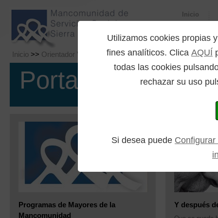
Inicio
Utilizamos cookies propia
fines analíticos. Clica
AQUÍ
p
Inicio
>>
Orientador Virtual
>> Portal Mayores
todas las cookies pulsando
Portal Mayores
rechazar su uso pul
Si desea puede
Configurar
i
Programas de Mayores de la
Y después de
Mancomunidad