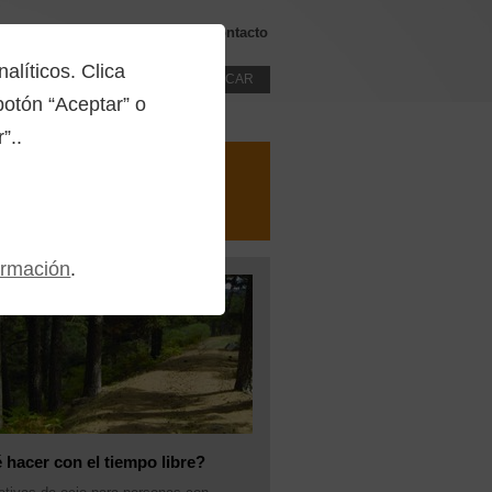
Servicios
Recursos
Contacto
líticos. Clica
otón “Aceptar” o
”..
ormación
.
hacer con el tiempo libre?