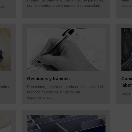
Programas para la accesibilidad de personas
Altern
con diferentes problemas de discapacidad...
discap
con
Gestiones y trámites
Como
labor
yuda a
Pensiones, tarjeta de grado de discapacidad,
reconocimiento de situación de
Legisl
dependencia...