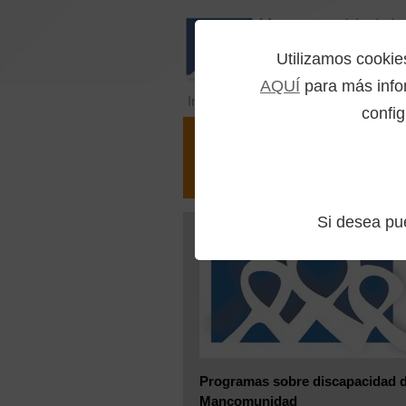
Utilizamos cooki
AQUÍ
para más infor
Inicio
>>
Orientador Virtual
>> Portal
config
Portal Di
Si desea p
Programas sobre discapacidad d
Mancomunidad