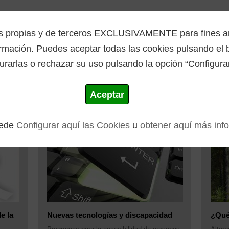
Inicio
La Mancomunidad
Programas
es propias y de terceros EXCLUSIVAMENTE para fines ana
mación. Puedes aceptar todas las cookies pulsando el b
 Discapacidad
urarlas o rechazar su uso pulsando la opción “Configurar
scapacidad
Aceptar
uede
Configurar aquí las Cookies
u
obtener aquí más inf
e la
Nuevas tecnologías y discapacidad
¿Qué 