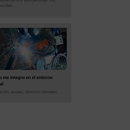
ativas de ocio para personas con
acidad....
 me integro en el entorno
al
ación, ayudas, derechos laborales ...