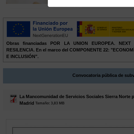
Obras financiadas POR LA UNION EUROPEA. NEX
RESILENCIA. En el marco del COMPONENTE 22: "ECONO
E INCLUSIÓN".
Convocatoria pública de subv
La Mancomunidad de Servicios Sociales Sierra Norte pu
Madrid
Tamaño
: 3,83 MB