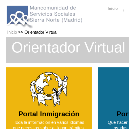
Inicio
Inicio
>> Orientador Virtual
Orientador Virtual
Portal Inmigración
Por
Toda la información en varios idiomas
Qué hacer d
que necesitas saber al llegar, trámites,
ayudas,