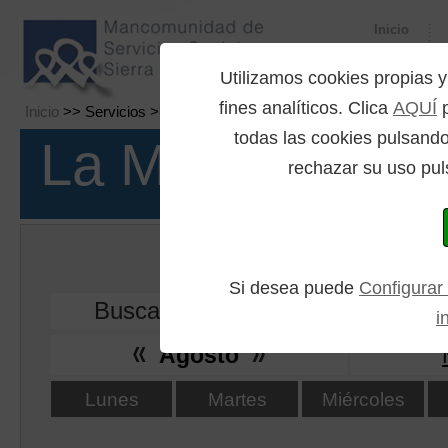
Inicio
Utilizamos cookies propia
fines analíticos. Clica
AQUÍ
p
Inicio
>> Servicios >> Calendario de eventos
todas las cookies pulsando
La Mancomuni
rechazar su uso pul
Calendario 
Si desea puede
Configurar
Buscar:
i
Agosto
Lunes
Martes
Miércoles