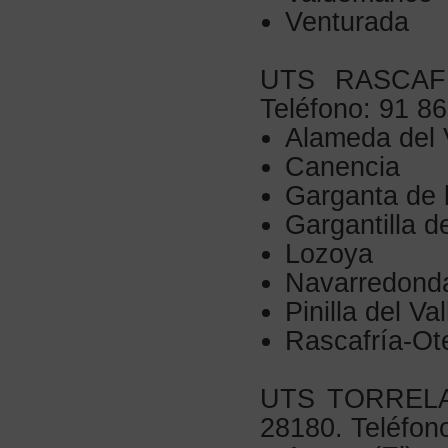
Venturada
UTS RASCAFRÍ
Teléfono: 91 8
Alameda del 
Canencia
Garganta de 
Gargantilla d
Lozoya
Navarredond
Pinilla del Val
Rascafría-Ot
UTS TORRELAG
28180. Teléfono