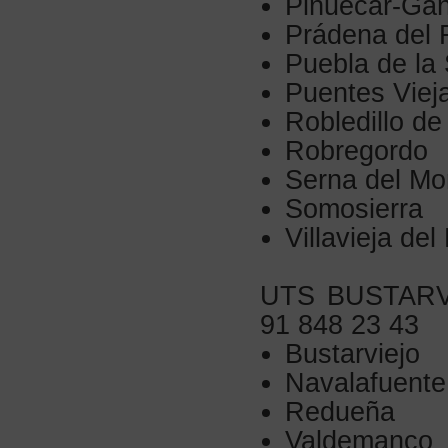
Piñuécar-Gan
Prádena del 
Puebla de la 
Puentes Viej
Robledillo de
Robregordo
Serna del Mo
Somosierra
Villavieja de
UTS BUSTARVIE
91 848 23 43
Bustarviejo
Navalafuente
Redueña
Valdemanco