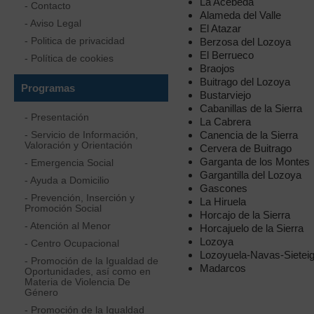
La Acebeda
- Contacto
Alameda del Valle
- Aviso Legal
El Atazar
- Politica de privacidad
Berzosa del Lozoya
El Berrueco
- Política de cookies
Braojos
Buitrago del Lozoya
Programas
Bustarviejo
Cabanillas de la Sierra
- Presentación
La Cabrera
- Servicio de Información,
Canencia de la Sierra
Valoración y Orientación
Cervera de Buitrago
Garganta de los Montes
- Emergencia Social
Gargantilla del Lozoya
- Ayuda a Domicilio
Gascones
- Prevención, Inserción y
La Hiruela
Promoción Social
Horcajo de la Sierra
- Atención al Menor
Horcajuelo de la Sierra
Lozoya
- Centro Ocupacional
Lozoyuela-Navas-Sieteig
- Promoción de la Igualdad de
Madarcos
Oportunidades, así como en
Materia de Violencia De
Género
- Promoción de la Igualdad