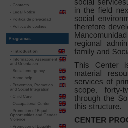
social service
- Contacto
in the field ne
-
Legal Notice
social environ
- Politica de privacidad
therefore deve
- Política de cookies
Mancomunidad
Programas
regional admin
family and Socia
-
Introduction
-
Information, Assessment
This Center i
and Orientation
-
Social emergency
material reso
-
Home help
services of pri
-
Prevention, Promotion
scope, forty
and Social Integration
-
Child Care
through the Soc
-
Occupational Center
this structure.
-
Promotion of Equal
Opportunities and Gender
CENTER PRO
Violence
-
Promotion of Equality