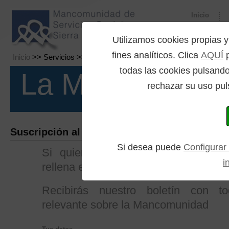
Inicio
Utilizamos cookies propia
fines analíticos. Clica
AQUÍ
p
Inicio
>> Servicios >> Boletín
todas las cookies pulsando
La Mancomuni
rechazar su uso pul
Suscripción al Boletín
Si desea puede
Configurar
Si quieres recibir el boletín en tu
i
rellena el formulario que aparece a co
Recibirás nuestro boletín con to
relevante sobre la Mancomunidad