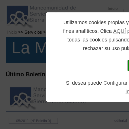
Inicio
Utilizamos cookies propia
fines analíticos. Clica
AQUÍ
p
Inicio
>> Servicios >> Boletín
todas las cookies pulsando
La Mancomuni
rechazar su uso pul
Último Boletín
Si desea puede
Configurar
i
editorial
05/2011 [Nº Boletín 0]