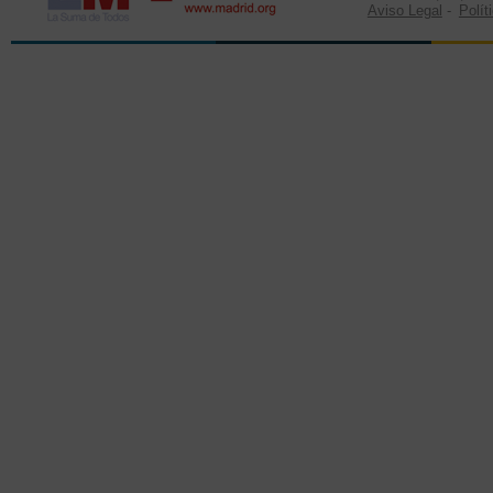
Aviso Legal
-
Polít