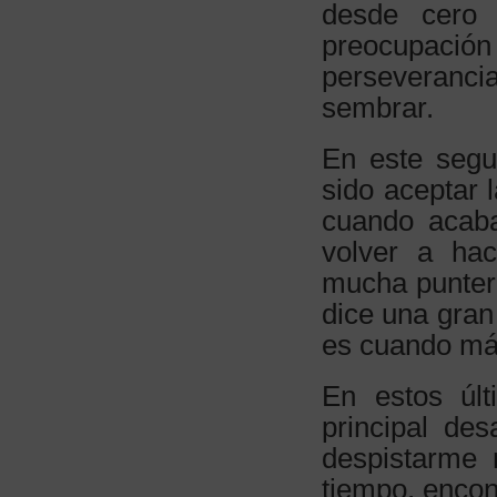
desde cero 
preocupació
perseveranci
sembrar.
En este segu
sido aceptar 
cuando acaba
volver a ha
mucha punterí
dice una gran
es cuando más
En estos úl
principal de
despistarme 
tiempo, encont