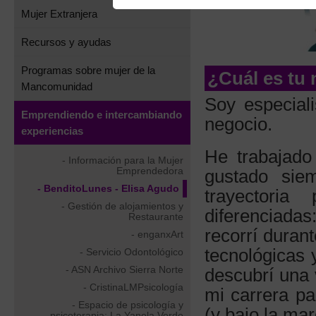
Mujer Extranjera
Recursos y ayudas
Programas sobre mujer de la
¿Cuál es tu 
Mancomunidad
Soy especial
Emprendiendo e intercambiando
negocio.
experiencias
He trabajad
- Información para la Mujer
Emprendedora
gustado sie
- BenditoLunes - Elisa Agudo
trayectori
- Gestión de alojamientos y
diferenciada
Restaurante
recorrí duran
- enganxArt
tecnológicas 
- Servicio Odontológico
- ASN Archivo Sierra Norte
descubrí una 
- CristinaLMPsicología
mi carrera pa
- Espacio de psicología y
(y bajo la mar
psicoterapia: La Yanela Verde