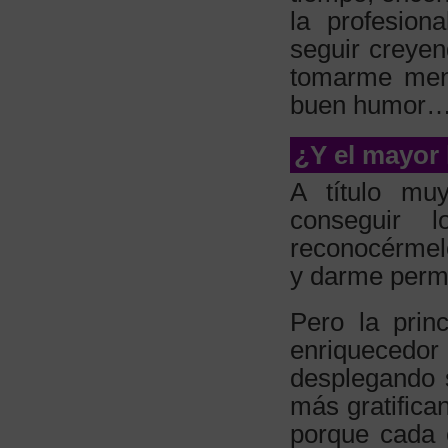
la profesion
seguir creye
tomarme meno
buen humor
¿Y el mayor 
A título mu
conseguir 
reconocérmel
y darme permi
Pero la prin
enriquecedo
desplegando s
más gratifica
porque cada 