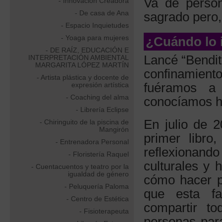
Va de person
- Innovación Creadora
- De casa de Ana
sagrado pero,
- Espacio Inquietudes
- Yoaga para mujeres
¿Cuándo lo i
- DE RAÍZ, EDUCACIÓN E
Lancé “Bendit
INTERPRETACIÓN AMBIENTAL
MARGARITA LÓPEZ MARTÍN
confinamien
- Artista plástica y docente de
expresión artística
fuéramos a
- Coaching del alma
conocíamos h
- Librería Eclipse
En julio de 
- Chiringuito de la piscina de
Mangirón
primer libro
- Entrenadora Personal
reflexionand
- Floristería Raquel
culturales y
- Cuentacuentos y teatro por la
igualdad de género
cómo hacer p
- Peluquería Paloma
que esta fa
- Centro de Estética
compartir t
- Fisioterapeuta
personas para