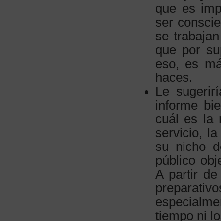
que es imp
ser consci
se trabaja
que por su
eso, es má
haces.
Le sugerir
informe bi
cuál es la
servicio, l
su nicho d
público obj
A partir d
preparati
especialmen
tiempo ni l