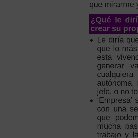
que mirarme 
¿Qué le dir
crear su pr
Le diría qu
que lo más 
esta viven
generar v
cualquiera
autónoma, 
jefe, o no 
‘Empresa’ s
con una se
que podem
mucha pasi
trabajo y l