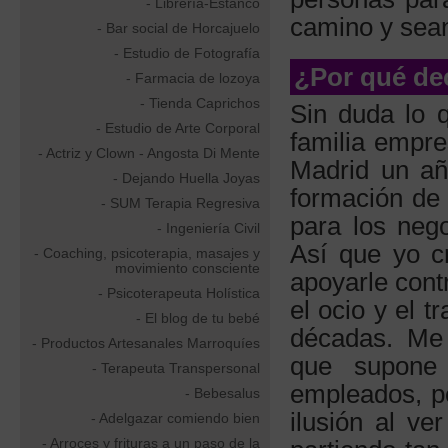
- Librería-Estanco
camino y sean
- Bar social de Horcajuelo
- Estudio de Fotografía
¿Por qué dec
- Farmacia de lozoya
- Tienda Caprichos
Sin duda lo 
- Estudio de Arte Corporal
familia empre
- Actriz y Clown - Angosta Di Mente
Madrid un añ
- Dejando Huella Joyas
formación de 
- SUM Terapia Regresiva
para los neg
- Ingeniería Civil
Así que yo c
- Coaching, psicoterapia, masajes y
movimiento consciente
apoyarle cont
- Psicoterapeuta Holística
el ocio y el t
- El blog de tu bebé
décadas. Me 
- Productos Artesanales Marroquíes
que supone 
- Terapeuta Transpersonal
empleados, p
- Bebesalus
ilusión al v
- Adelgazar comiendo bien
- Arroces y frituras a un paso de la