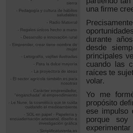
partiendo tan
sierra
una firme cree
- Pedagogía y cultura de hábitos
saludables
Precisament
- Radio Matorral
oportunidade
- Regalos únicos hecho a mano
- Desarrollo e innovación rural
durante años
- Emprender, crear tiene nombre de
desde siemp
mujer
principales v
- Letografía, vajillas ilustradas
cuando las c
- Para la dulce mayoría
raíces te suje
- La proyectora de ideas
- El sector agrícola también es para
volar.
nosotras
- Carácter emprendedor,
Yo me formé
“enganchada” al emprendimiento
propósito def
- Le Nune, la cosmética que te cuida
cuidando el medioambiente
ese impulso 
- SOL en papel - Papelería y
porque soy 
encuadernación artesanal, diseño e
investigación gráfica
experimenta
- Simplificatuventa.es