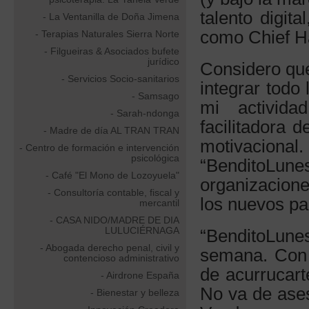
talento digit
- La Ventanilla de Doña Jimena
como Chief Ha
- Terapias Naturales Sierra Norte
- Filgueiras & Asociados bufete
jurídico
Considero que
- Servicios Socio-sanitarios
integrar todo
- Samsago
mi activida
- Sarah-ndonga
facilitadora 
- Madre de día AL TRAN TRAN
motivaciona
- Centro de formación e intervención
psicológica
“BenditoLun
- Café "El Mono de Lozoyuela"
organizacion
- Consultoría contable, fiscal y
los nuevos p
mercantil
- CASA NIDO/MADRE DE DIA
LULUCIÉRNAGA
“BenditoLun
- Abogada derecho penal, civil y
semana. Con o
contencioso administrativo
de acurrucart
- Airdrone España
No va de ases
- Bienestar y belleza