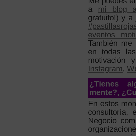
Me puedes en
a
mi blog a
gratuito!) y a
#pastillasroja
eventos moti
También me
en todas la
motivación y
Instagram
,
Wo
¿Tienes al
mente?, ¿Cu
En estos mom
consultoría,
Negocio como
organizacion