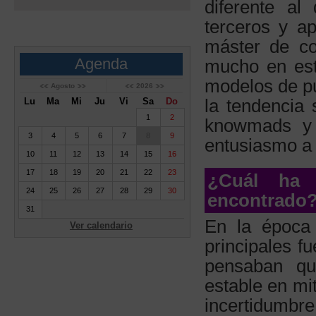
diferente al
terceros y a
máster de co
Agenda
mucho en est
modelos de pu
Agosto
2026
Lu
Ma
Mi
Ju
Vi
Sa
Do
la tendencia
1
2
knowmads y 
3
4
5
6
7
8
9
entusiasmo a
10
11
12
13
14
15
16
17
18
19
20
21
22
23
¿Cuál ha 
24
25
26
27
28
29
30
encontrado
31
En la época 
Ver calendario
principales f
pensaban qu
estable en mi
incertidumbre