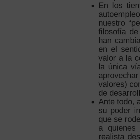
En los tie
autoempleo
nuestro “pe
filosofía d
han cambia
en el senti
valor a la 
la única v
aprovechar
valores) co
de desarrol
Ante todo, 
su poder in
que se rode
a quienes 
realista de