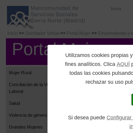
Inicio
Inicio
>>
Orientador Virtual
>>
Portal Mujer
>>
Emprendiendo e i
Portal Mujer
Utilizamos cookies propia
fines analíticos. Clica
AQUÍ
p
todas las cookies pulsando
Mujer Rural
Be
rechazar su uso pul
Conciliación de la Vida Familiar y
Laboral
Salud
CONS
Violencia de género
Si desea puede
Configurar
i
Grandes Mujeres