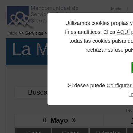
Inicio
Utilizamos cookies propia
fines analíticos. Clica
AQUÍ
p
Inicio
>> Servicios >> Calendario de eventos
todas las cookies pulsando
La Mancomuni
rechazar su uso pul
Calendario
Si desea puede
Configurar
Buscar:
i
Está realiz
Fec
Mayo