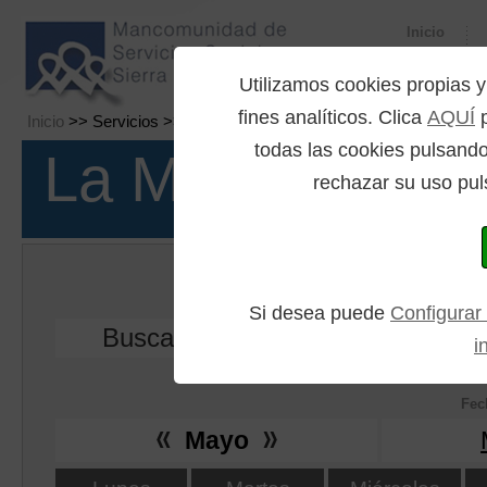
Inicio
Utilizamos cookies propia
fines analíticos. Clica
AQUÍ
p
Inicio
>> Servicios >> Calendario de eventos
todas las cookies pulsando
La Mancomuni
rechazar su uso pul
Calendario
Si desea puede
Configurar
Buscar:
i
Está realiz
Fec
Mayo