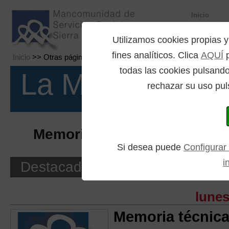
Inicio
Utilizamos cookies propia
fines analíticos. Clica
AQUÍ
p
Inicio
>> Otras páginas >> Búsqueda por etiquetas
todas las cookies pulsando
La Mancomuni
rechazar su uso pul
Memoria
(Búsqueda por etiquetas)
Si desea puede
Configurar
i
Destacados
lunes
Memoria técnica