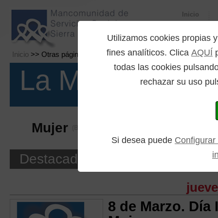
Inicio
Utilizamos cookies propia
fines analíticos. Clica
AQUÍ
p
Inicio
>> Otras páginas >> Búsqueda por etiquetas
todas las cookies pulsando
La Mancomuni
rechazar su uso pul
Mujer
(Búsqueda por etiquetas)
Si desea puede
Configurar
i
Destacados
jueve
8 de Marzo. Día 