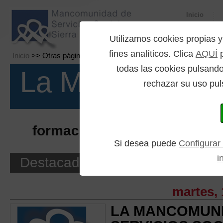
Inicio
Utilizamos cookies propia
fines analíticos. Clica
AQUÍ
p
Inicio
>> Otras páginas >> Búsqueda por etiquetas
todas las cookies pulsando
La Mancomuni
rechazar su uso pul
formación
(Búsqueda por etiquetas)
Si desea puede
Configurar
i
Destacados
martes, 
LA MANCOMUN