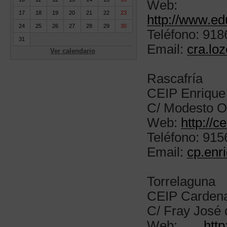
Web:
17
18
19
20
21
22
23
http://www.ed
24
25
26
27
28
29
30
Teléfono: 91
31
Email:
cra.lo
Ver calendario
Rascafría
CEIP Enrique
C/ Modesto O
Web:
http://
Teléfono: 91
Email:
cp.enr
Torrelaguna
CEIP Cardena
C/ Fray José 
Web:
htt