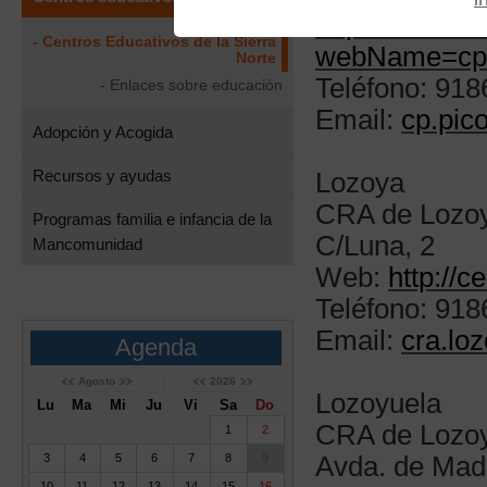
http://www.ed
- Centros Educativos de la Sierra
webName=cp.p
Norte
Teléfono: 91
- Enlaces sobre educación
Email:
cp.pic
Adopción y Acogida
Recursos y ayudas
Lozoya
CRA de Lozo
Programas familia e infancia de la
C/Luna, 2
Mancomunidad
Web:
http://c
Teléfono: 91
Email:
cra.lo
Agenda
Agosto
2026
Lozoyuela
Lu
Ma
Mi
Ju
Vi
Sa
Do
CRA de Lozo
1
2
3
4
5
6
7
8
9
Avda. de Madr
10
11
12
13
14
15
16