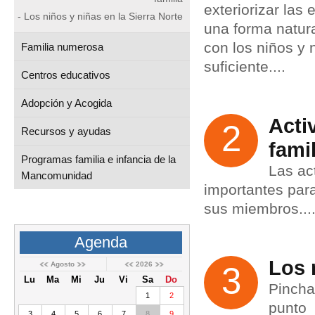
exteriorizar las
- Los niños y niñas en la Sierra Norte
una forma natura
con los niños y 
Familia numerosa
suficiente....
Centros educativos
Adopción y Acogida
Acti
2
Recursos y ayudas
famil
Programas familia e infancia de la
Las ac
Mancomunidad
importantes par
sus miembros...
Agenda
Los 
Agosto
2026
3
Lu
Ma
Mi
Ju
Vi
Sa
Do
Pincha
1
2
punto
3
4
5
6
7
8
9