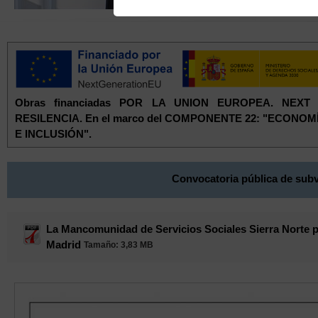
Obras financiadas POR LA UNION EUROPEA. NEX
RESILENCIA. En el marco del COMPONENTE 22: "ECONO
E INCLUSIÓN".
Convocatoria pública de subv
La Mancomunidad de Servicios Sociales Sierra Norte pu
Madrid
Tamaño
: 3,83 MB