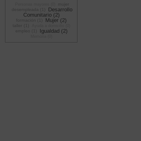
mujer
Personas mayores (0)
Desarrollo
desempleada (1)
Comunitario (2)
Mujer (2)
formación (1)
taller (1)
Ayuda a domicilio (0)
Igualdad (2)
empleo (1)
Memoria (0)