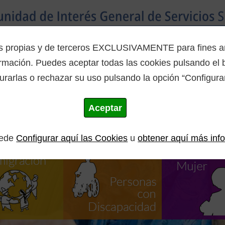
Inicio
La Mancomunidad
Programas
es propias y de terceros EXCLUSIVAMENTE para fines ana
mación. Puedes aceptar todas las cookies pulsando el b
urarlas o rechazar su uso pulsando la opción “Configurar
Aceptar
uede
Configurar aquí las Cookies
u
obtener aquí más inf