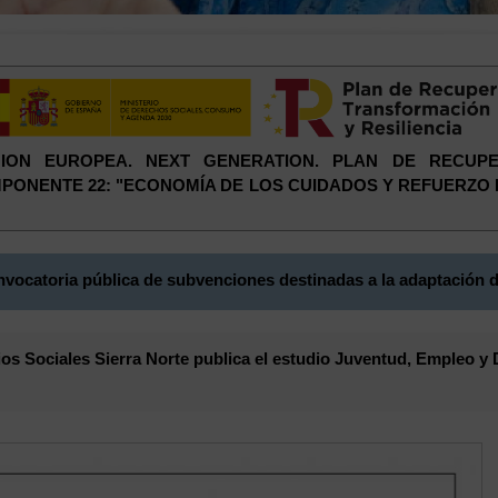
 UNION EUROPEA. NEXT GENERATION. PLAN DE RECUP
COMPONENTE 22: "ECONOMÍA DE LOS CUIDADOS Y REFUERZO
vocatoria pública de subvenciones destinadas a la adaptación d
s Sociales Sierra Norte publica el estudio Juventud, Empleo y 