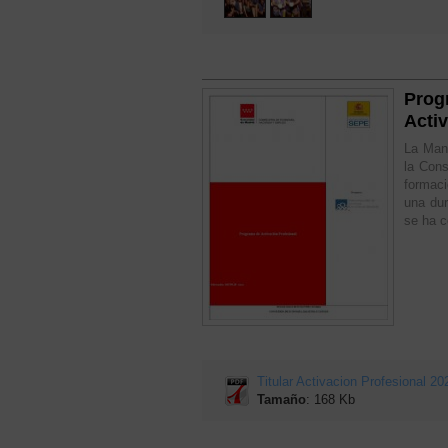
Prog
Acti
La Manc
la Con
formaci
una du
se ha c
Titular Activacion Profesional 20
Tamaño
: 168 Kb