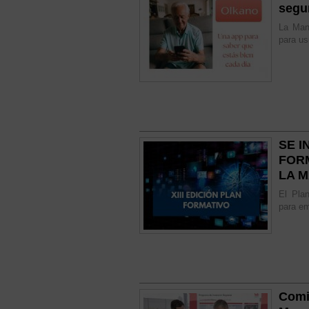
segu
La Man
para us
SE I
FOR
LA 
El Plan
para em
Comi