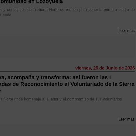
omunidad en Lozoyuela
s y concejales de la Sierra Norte se reúnen para poner la primera piedra de
a sede.
Leer más
viernes, 26 de Junio de 2026
ra, acompaña y transforma: así fueron las I
adas de Reconocimiento al Voluntariado de la Sierra
e
ra Norte rinde homenaje a la labor y el compromiso de sus voluntarios
Leer más