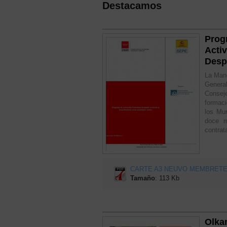
Destacamos
Prog
Activ
Desp
La Manc
Genera
Consej
formaci
los Mun
doce m
contrat
CARTE A3 NEUVO MEMBRETE.
Tamaño
: 113 Kb
Olkan