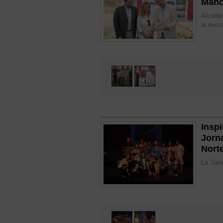
Manc
Alcalde
la nuev
Inspi
Jorn
Nort
La Sier