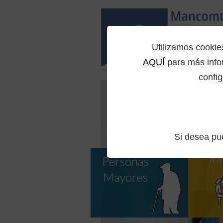
Utilizamos cooki
AQUÍ
para más infor
config
Si desea p