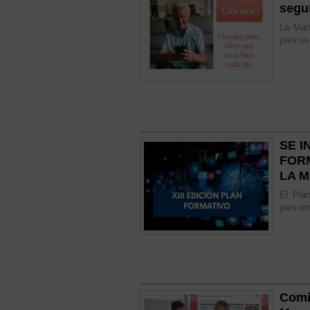
segu
La Man
para us
SE I
FOR
LA 
El Plan
para em
Comi