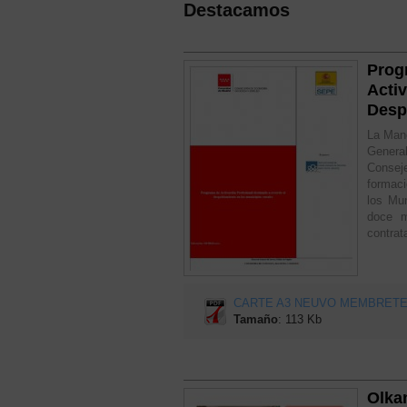
Destacamos
Prog
Activ
Desp
La Manc
Genera
Consej
formaci
los Mun
doce m
contrat
CARTE A3 NEUVO MEMBRETE.
Tamaño
: 113 Kb
Olkan