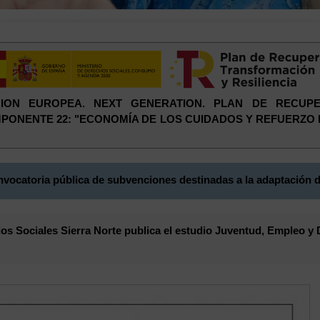
 UNION EUROPEA. NEXT GENERATION. PLAN DE RECUP
COMPONENTE 22: "ECONOMÍA DE LOS CUIDADOS Y REFUERZO
vocatoria pública de subvenciones destinadas a la adaptación d
s Sociales Sierra Norte publica el estudio Juventud, Empleo y 