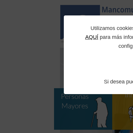
Utilizamos cooki
AQUÍ
para más infor
config
Si desea p