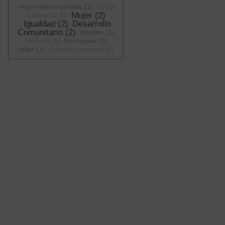
mujer desempleada (1)
Ayuda
Mujer (2)
a domicilio (0)
Igualdad (2)
Desarrollo
Comunitario (2)
empleo (1)
formación (1)
Memoria (0)
taller (1)
Personas mayores (0)