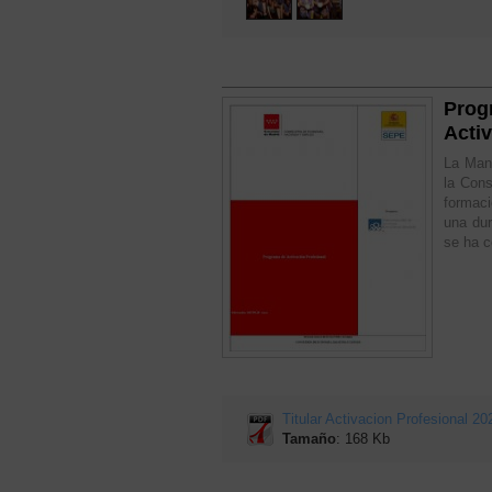
Prog
Acti
La Manc
la Con
formaci
una du
se ha c
Titular Activacion Profesional 20
Tamaño
: 168 Kb