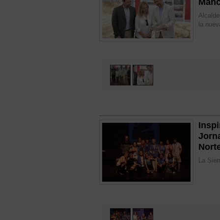
Manc
Alcalde
la nuev
Inspi
Jorn
Nort
La Sier