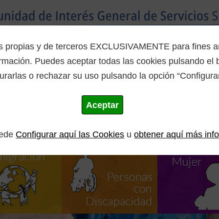
Inicio
La Mancomunidad
Programas
es propias y de terceros EXCLUSIVAMENTE para fines ana
mación. Puedes aceptar todas las cookies pulsando el b
urarlas o rechazar su uso pulsando la opción “Configurar
Aceptar
uede
Configurar aquí las Cookies
u
obtener aquí más inf