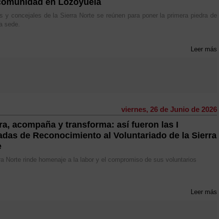
omunidad en Lozoyuela
s y concejales de la Sierra Norte se reúnen para poner la primera piedra de
a sede.
Leer más
viernes, 26 de Junio de 2026
ra, acompaña y transforma: así fueron las I
adas de Reconocimiento al Voluntariado de la Sierra
e
ra Norte rinde homenaje a la labor y el compromiso de sus voluntarios
Leer más