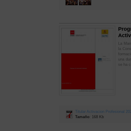
Prog
Acti
La Manc
la Con
formaci
una du
se ha c
Titular Activacion Profesional 20
Tamaño
: 168 Kb