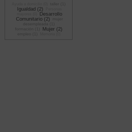
taller (1)
Ayuda a domicilio (0)
Igualdad (2)
Personas
Desarrollo
mayores (0)
Comunitario (2)
mujer
desempleada (1)
Mujer (2)
formación (1)
empleo (1)
Memoria (0)