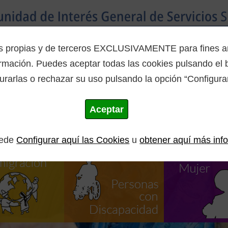
Inicio
La Mancomunidad
Programas
es propias y de terceros EXCLUSIVAMENTE para fines ana
mación. Puedes aceptar todas las cookies pulsando el b
urarlas o rechazar su uso pulsando la opción “Configurar
Aceptar
uede
Configurar aquí las Cookies
u
obtener aquí más inf