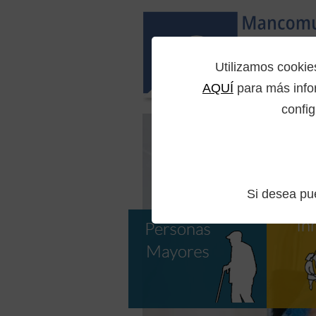
Utilizamos cooki
AQUÍ
para más infor
config
Si desea p