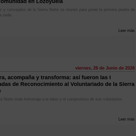
omunidad en Lozoyuela
s y concejales de la Sierra Norte se reúnen para poner la primera piedra de
a sede.
Leer más
viernes, 26 de Junio de 2026
ra, acompaña y transforma: así fueron las I
adas de Reconocimiento al Voluntariado de la Sierra
e
ra Norte rinde homenaje a la labor y el compromiso de sus voluntarios
Leer más