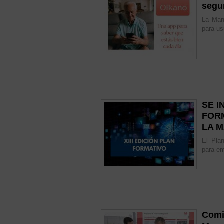
segu
La Man
para us
SE I
FOR
LA 
El Plan
para em
Comi