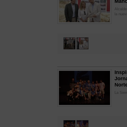
Manc
Alcalde
la nuev
Inspi
Jorn
Nort
La Sier