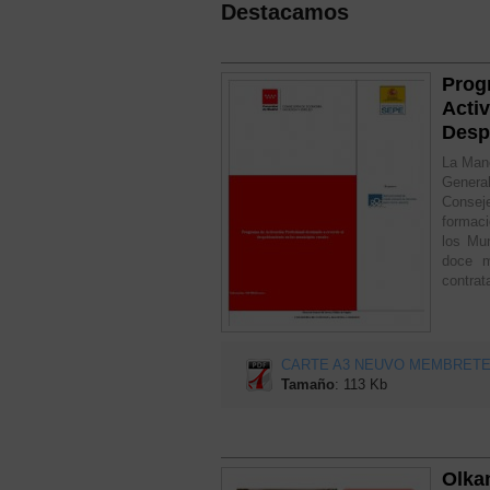
Destacamos
Prog
Activ
Desp
La Manc
Genera
Consej
formaci
los Mun
doce m
contrat
CARTE A3 NEUVO MEMBRETE.
Tamaño
: 113 Kb
Olkan