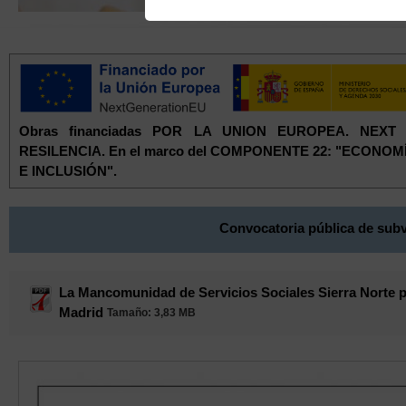
Obras financiadas POR LA UNION EUROPEA. NEX
RESILENCIA. En el marco del COMPONENTE 22: "ECONO
E INCLUSIÓN".
Convocatoria pública de subv
La Mancomunidad de Servicios Sociales Sierra Norte pu
Madrid
Tamaño
: 3,83 MB