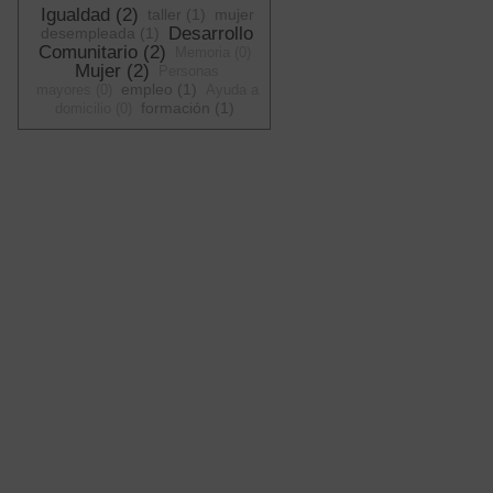
Igualdad (2)
taller (1)
mujer
Desarrollo
desempleada (1)
Comunitario (2)
Memoria (0)
Mujer (2)
Personas
empleo (1)
mayores (0)
Ayuda a
formación (1)
domicilio (0)