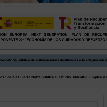
 UNION EUROPEA. NEXT GENERATION. PLAN DE RECUP
COMPONENTE 22: "ECONOMÍA DE LOS CUIDADOS Y REFUERZO
vocatoria pública de subvenciones destinadas a la adaptación d
s Sociales Sierra Norte publica el estudio Juventud, Empleo y 