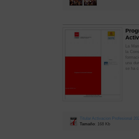
Prog
Acti
La Manc
la Con
formaci
una du
se ha c
Titular Activacion Profesional 20
Tamaño
: 168 Kb