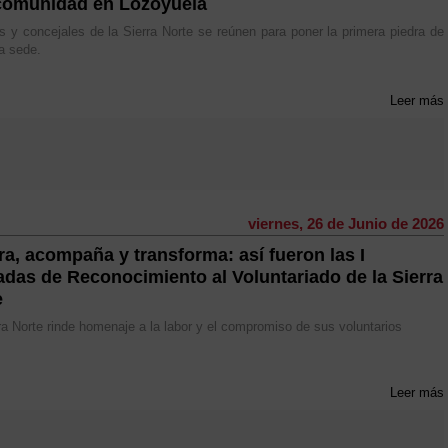
omunidad en Lozoyuela
s y concejales de la Sierra Norte se reúnen para poner la primera piedra de
a sede.
Leer más
viernes, 26 de Junio de 2026
ra, acompaña y transforma: así fueron las I
adas de Reconocimiento al Voluntariado de la Sierra
e
ra Norte rinde homenaje a la labor y el compromiso de sus voluntarios
Leer más