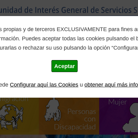
Inicio
La Mancomunidad
Programas
es propias y de terceros EXCLUSIVAMENTE para fines ana
mación. Puedes aceptar todas las cookies pulsando el b
urarlas o rechazar su uso pulsando la opción “Configurar
Aceptar
uede
Configurar aquí las Cookies
u
obtener aquí más inf