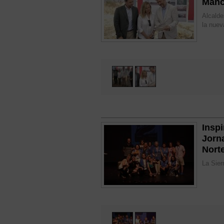
Manc
Alcalde
la nuev
Inspi
Jorn
Nort
La Sier