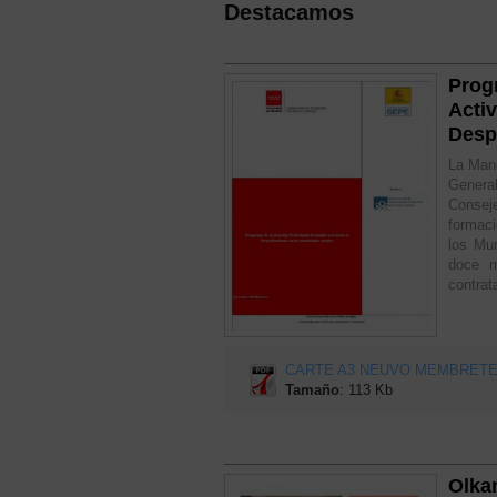
Destacamos
Prog
Activ
Desp
La Manc
Genera
Consej
formaci
los Mun
doce m
contrat
CARTE A3 NEUVO MEMBRETE.
Tamaño
: 113 Kb
Olkan