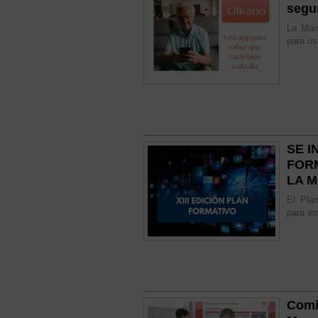
segu
La Man
para us
SE I
FOR
LA 
El Plan
para em
Comi