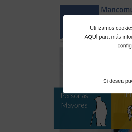
Utilizamos cooki
AQUÍ
para más infor
config
Si desea p