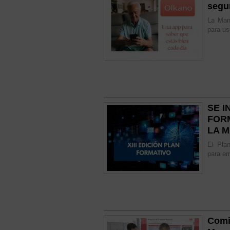
segu
La Man
para us
SE I
FOR
LA 
El Plan
para em
Comi