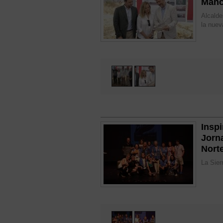
Manc
Alcalde
la nuev
Inspi
Jorn
Nort
La Sier