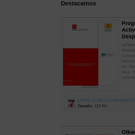
Destacamos
Prog
Activ
Desp
La Manc
Genera
Consej
formaci
los Mun
doce m
contrat
CARTE A3 NEUVO MEMBRETE.
Tamaño
: 113 Kb
Olkan