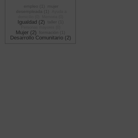
empleo (1)
mujer
desempleada (1)
Ayuda a
domicilio (0)
Memoria (0)
Igualdad (2)
taller (1)
Personas mayores (0)
Mujer (2)
formación (1)
Desarrollo Comunitario (2)