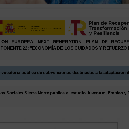
 UNION EUROPEA. NEXT GENERATION. PLAN DE RECUP
COMPONENTE 22: "ECONOMÍA DE LOS CUIDADOS Y REFUERZO
vocatoria pública de subvenciones destinadas a la adaptación d
s Sociales Sierra Norte publica el estudio Juventud, Empleo y 