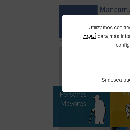
Utilizamos cooki
AQUÍ
para más infor
config
Si desea p