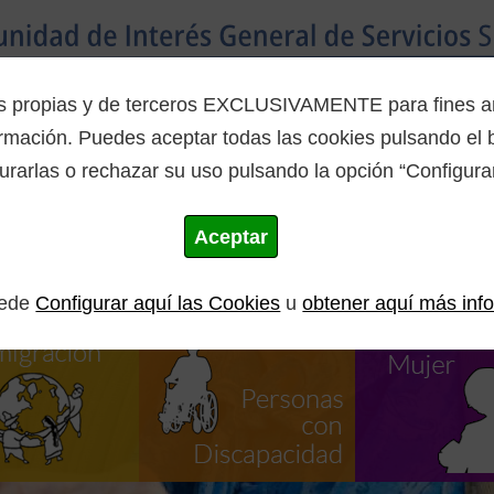
Inicio
La Mancomunidad
Programas
es propias y de terceros EXCLUSIVAMENTE para fines ana
mación. Puedes aceptar todas las cookies pulsando el b
urarlas o rechazar su uso pulsando la opción “Configurar
Aceptar
uede
Configurar aquí las Cookies
u
obtener aquí más inf