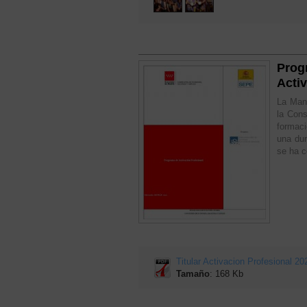
Prog
Acti
La Manc
la Con
formaci
una du
se ha c
Titular Activacion Profesional 20
Tamaño
: 168 Kb