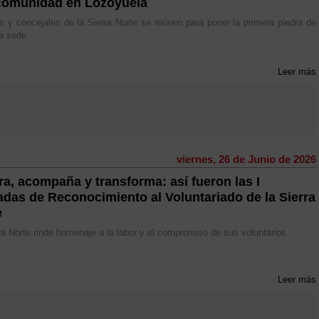
omunidad en Lozoyuela
s y concejales de la Sierra Norte se reúnen para poner la primera piedra de
a sede.
Leer más
viernes, 26 de Junio de 2026
ra, acompaña y transforma: así fueron las I
adas de Reconocimiento al Voluntariado de la Sierra
e
ra Norte rinde homenaje a la labor y el compromiso de sus voluntarios
Leer más