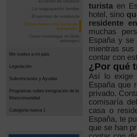
- El carnet de conducir
turista
en Es
- La reagrupación familiar
hotel, sino
qu
- El permiso de residencia
residente en
- Cómo hacer una Carta de
Invitación
muchas pers
- Cómo homologar mi título
España y se 
extranjero
mientras sus 
Me vuelvo a mi país
contar con e
¿Por qué t
Legislación
Así lo exige
Subvenciones y Ayudas
España que re
Programas sobre inmigración de la
privado. Cont
Mancomunidad
comisaría de
casa o resid
Categoria nueva 1
España, te p
que se han p
contar con d