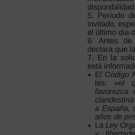
disponibilidad
5. Período du
invitado, esp
el último día 
6. Antes de 
declara que l
7. En la soli
está informad
El
Código 
bis: «
el q
favorezca o
clandestina
a España, 
años de pri
La
Ley Org
y liberta