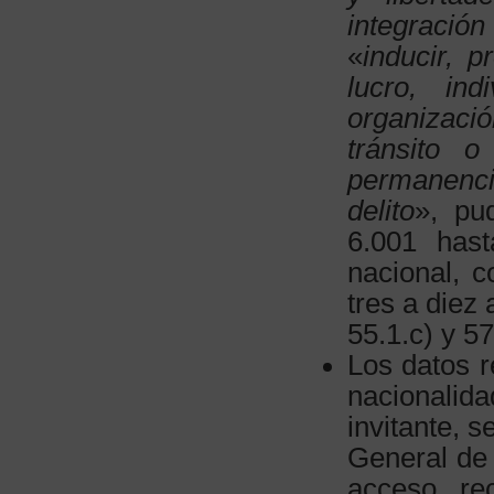
integración
«
inducir, 
lucro, in
organizació
tránsito o
permanenci
delito
», pu
6.001 hast
nacional, c
tres a diez
55.1.c) y 57
Los datos r
nacionalida
invitante, 
General de 
acceso, re