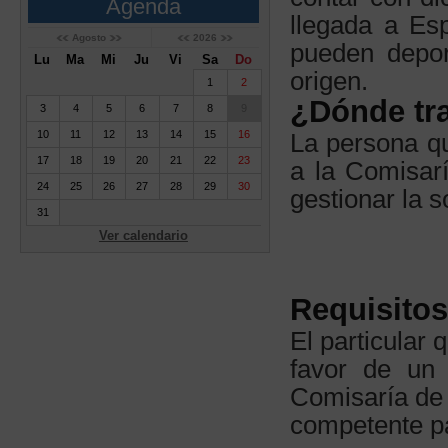
Agenda
llegada a Esp
Agosto
2026
pueden depor
Lu
Ma
Mi
Ju
Vi
Sa
Do
origen.
1
2
¿Dónde tra
3
4
5
6
7
8
9
10
11
12
13
14
15
16
La persona qu
17
18
19
20
21
22
23
a la Comisarí
24
25
26
27
28
29
30
gestionar la s
31
Ver calendario
Requisitos
El particular 
favor de un 
Comisaría de 
competente pa