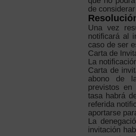
que no podrá 
de considerar 
Resolució
Una vez resu
notificará al
caso de ser e
Carta de Invit
La notificació
Carta de invi
abono de la
previstos en
tasa habrá d
referida notif
aportarse para
La denegació
invitación ha