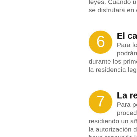
leyes. Cuando un
se disfrutará en
El c
6
Para l
podrán
durante los pri
la residencia lega
La r
7
Para p
proced
residiendo un añ
la autorización 