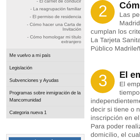
- El carnet de conducir
Cómo
2
- La reagrupación familiar
Las pe
- El permiso de residencia
Madrid
- Cómo hacer una Carta de
Invitación
cumplan los crit
- Cómo homologar mi título
La Tarjeta Sanit
extranjero
Público Madrileño
Me vuelvo a mi país
Legislación
El e
3
Subvenciones y Ayudas
El emp
tiempo
Programas sobre inmigración de la
Mancomunidad
independientemen
decir si tiene o
Categoria nueva 1
inscripción en e
Para poder real
domicilio, el cu