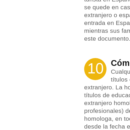
se quede en casa
extranjero o es
entrada en Españ
mientras sus fam
este documento.
Cómo
10
Cualqu
título
extranjero. La h
títulos de educa
extranjero homo
profesionales) d
homologa, en tod
desde la fecha e