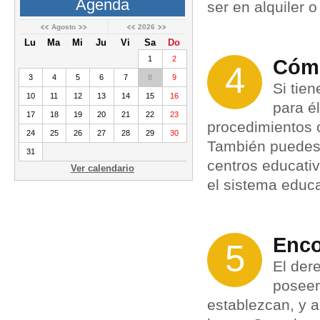
Agenda
ser en alquiler o
Agosto
2026
Lu
Ma
Mi
Ju
Vi
Sa
Do
1
2
Cómo
4
3
4
5
6
7
8
9
Si tien
10
11
12
13
14
15
16
para é
17
18
19
20
21
22
23
procedimientos o
24
25
26
27
28
29
30
También puedes 
31
centros educati
Ver calendario
el sistema educa
Enco
5
El der
poseer
establezcan, y 