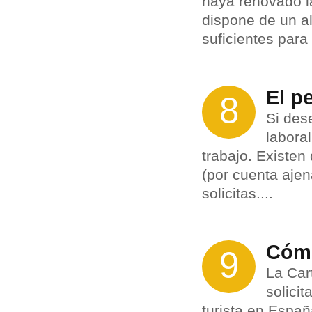
haya renovado la
dispone de un a
suficientes para 
El p
8
Si des
labora
trabajo. Existen
(por cuenta ajen
solicitas....
Cómo
9
La Car
solici
turista en Españ