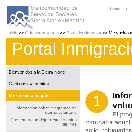
Inicio
Inicio
>>
Orientador Virtual
>>
Portal Inmigracion
>> Me vuelvo a
Portal Inmigrac
Bienvenidos a la Sierra Norte
Gestiones y trámites
Info
1
Me vuelvo a mi país
volu
- Información sobre programas de
retorno voluntario
El pro
- Qué tengo que dejar resuelto antes
retornar a aquel
de irme
asilo, refugiado