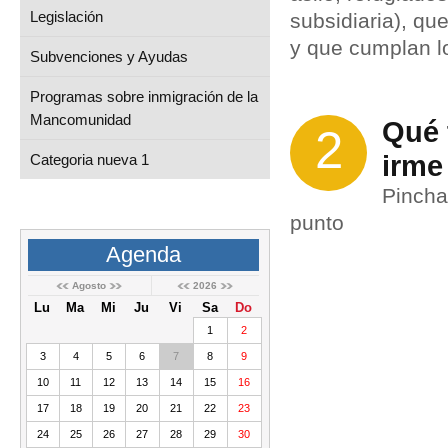
Legislación
subsidiaria), qu
y que cumplan lo
Subvenciones y Ayudas
Programas sobre inmigración de la
Mancomunidad
Qué 
2
irme
Categoria nueva 1
Pincha
punto
Agenda
Agosto
2026
Lu
Ma
Mi
Ju
Vi
Sa
Do
1
2
3
4
5
6
7
8
9
10
11
12
13
14
15
16
17
18
19
20
21
22
23
24
25
26
27
28
29
30