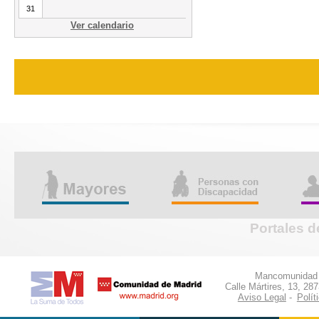
31
Ver calendario
Portales d
Mancomunidad d
Calle Mártires, 13, 28
Aviso Legal
-
Polít