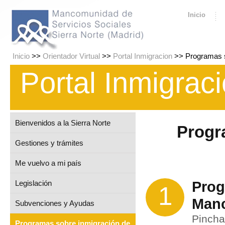
Inicio
Inicio
>>
Orientador Virtual
>>
Portal Inmigracion
>> Programas s
Portal Inmigrac
Bienvenidos a la Sierra Norte
Progr
Gestiones y trámites
Me vuelvo a mi país
Legislación
Prog
1
Man
Subvenciones y Ayudas
Pincha
Programas sobre inmigración de